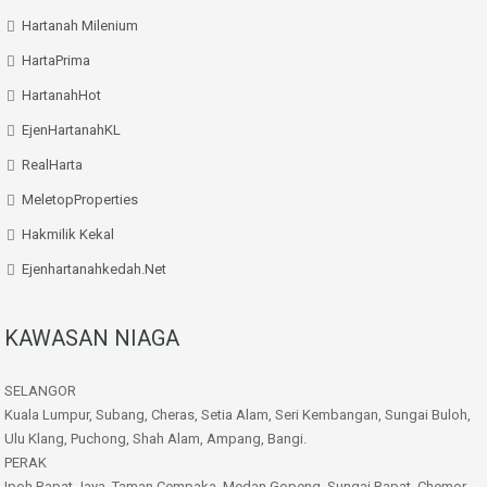
Hartanah Milenium
HartaPrima
HartanahHot
EjenHartanahKL
RealHarta
MeletopProperties
Hakmilik Kekal
Ejenhartanahkedah.net
KAWASAN NIAGA
SELANGOR
Kuala Lumpur, Subang, Cheras, Setia Alam, Seri Kembangan, Sungai Buloh,
Ulu Klang, Puchong, Shah Alam, Ampang, Bangi.
PERAK
Ipoh,Rapat Jaya, Taman Cempaka, Medan Gopeng, Sungai Rapat, Chemor,