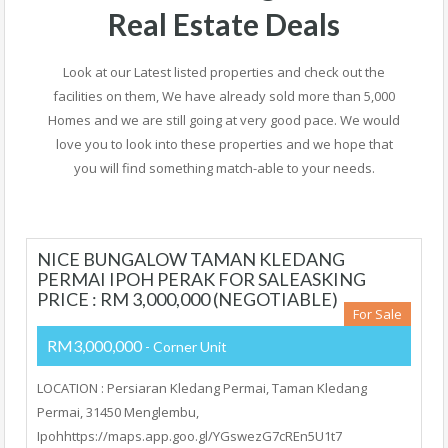
Real Estate Deals
Look at our Latest listed properties and check out the
facilities on them, We have already sold more than 5,000
Homes and we are still going at very good pace. We would
love you to look into these properties and we hope that
you will find something match-able to your needs.
NICE BUNGALOW TAMAN KLEDANG
PERMAI IPOH PERAK FOR SALEASKING
PRICE : RM 3,000,000 (NEGOTIABLE)
For Sale
RM3,000,000
- Corner Unit
LOCATION : Persiaran Kledang Permai, Taman Kledang
Permai, 31450 Menglembu,
Ipohhttps://maps.app.goo.gl/YGswezG7cREn5U1t7