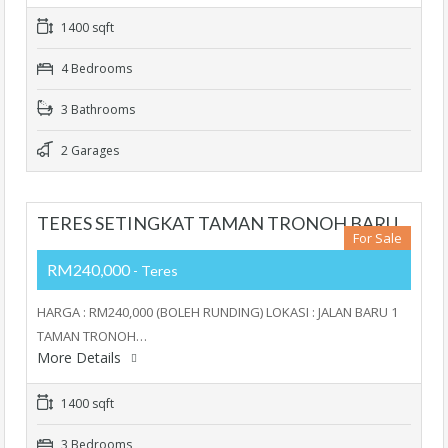
1400 sqft
4 Bedrooms
3 Bathrooms
2 Garages
TERES SETINGKAT TAMAN TRONOH BARU
For Sale
RM240,000
- Teres
HARGA : RM240,000 (BOLEH RUNDING) LOKASI : JALAN BARU 1
TAMAN TRONOH…
More Details
1400 sqft
3 Bedrooms