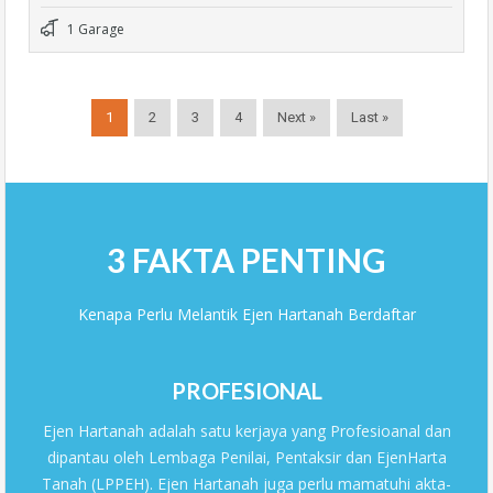
1 Garage
1
2
3
4
Next »
Last »
3 FAKTA PENTING
Kenapa Perlu Melantik Ejen Hartanah Berdaftar
PROFESIONAL
Ejen Hartanah adalah satu kerjaya yang Profesioanal dan
dipantau oleh Lembaga Penilai, Pentaksir dan EjenHarta
Tanah (LPPEH). Ejen Hartanah juga perlu mamatuhi akta-