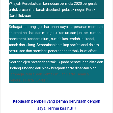
Wilayah Persekutuan kemudian bermula 2020 bergerak
untuk urusan hartanah di seluruh pelusuk negeri Perak
Darul Ridzuan.
Sebagai seorang ejen hartanah, saya berperanan memberi
khidmat nasihat dan menguruskan urusan jual-beli rumah,
apartment, kondominium, rumah kos rendah,lot kedai,
tanah dan kilang. Senantiasa bersikap profesional dalam
berurusan dan memberi penerangan terbaik buat
client
.
Seorang ejen hartanah tertakluk pada pematuhan akta dan
undang-undang dari pihak kerajaan serta dipantau oleh
Lembaga Penilai dan Pentaksir Ejen Harta Tanah &
Pengurus Harta (LPPEH)
Kepuasan pembeli yang pernah berurusan dengan
saya. Terima kasih..!!!!