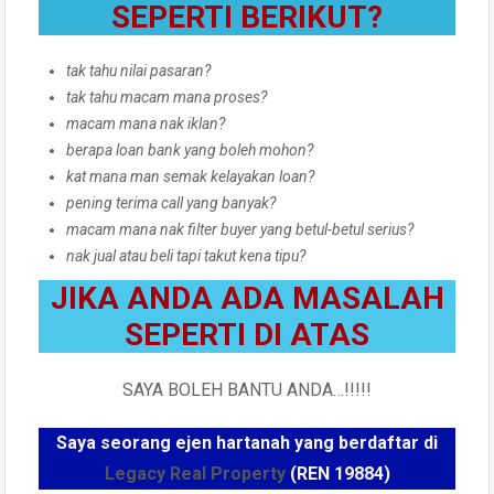
SEPERTI BERIKUT?
tak tahu nilai pasaran?
tak tahu macam mana proses?
macam mana nak iklan?
berapa loan bank yang boleh mohon?
kat mana man semak kelayakan loan?
pening terima call yang banyak?
macam mana nak filter buyer yang betul-betul serius?
nak jual atau beli tapi takut kena tipu?
JIKA ANDA ADA MASALAH
SEPERTI DI ATAS
SAYA BOLEH BANTU ANDA…!!!!!
Saya seorang ejen hartanah yang berdaftar di
Legacy Real Property
(REN 19884)