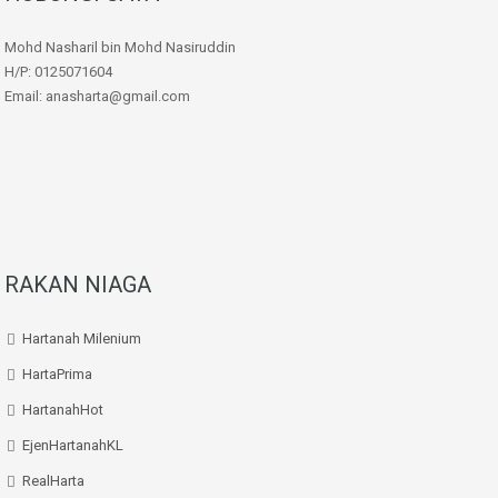
Mohd Nasharil bin Mohd Nasiruddin
H/P: 0125071604
Email: anasharta@gmail.com
RAKAN NIAGA
Hartanah Milenium
HartaPrima
HartanahHot
EjenHartanahKL
RealHarta