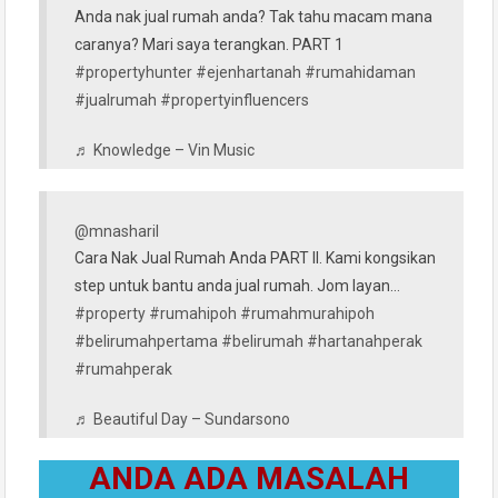
Anda nak jual rumah anda? Tak tahu macam mana
caranya? Mari saya terangkan. PART 1
#propertyhunter
#ejenhartanah
#rumahidaman
#jualrumah
#propertyinfluencers
♬ Knowledge – Vin Music
@mnasharil
Cara Nak Jual Rumah Anda PART II. Kami kongsikan
step untuk bantu anda jual rumah. Jom layan…
#property
#rumahipoh
#rumahmurahipoh
#belirumahpertama
#belirumah
#hartanahperak
#rumahperak
♬ Beautiful Day – Sundarsono
ANDA ADA MASALAH