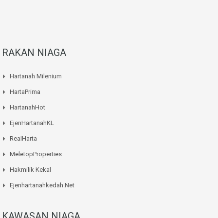
RAKAN NIAGA
Hartanah Milenium
HartaPrima
HartanahHot
EjenHartanahKL
RealHarta
MeletopProperties
Hakmilik Kekal
Ejenhartanahkedah.net
KAWASAN NIAGA