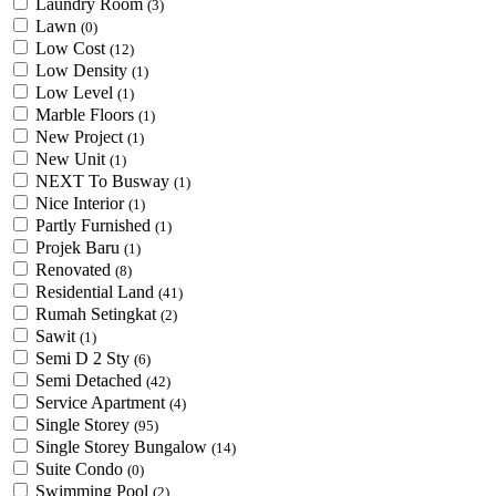
Laundry Room
(3)
Lawn
(0)
Low Cost
(12)
Low Density
(1)
Low Level
(1)
Marble Floors
(1)
New Project
(1)
New Unit
(1)
NEXT To Busway
(1)
Nice Interior
(1)
Partly Furnished
(1)
Projek Baru
(1)
Renovated
(8)
Residential Land
(41)
Rumah Setingkat
(2)
Sawit
(1)
Semi D 2 Sty
(6)
Semi Detached
(42)
Service Apartment
(4)
Single Storey
(95)
Single Storey Bungalow
(14)
Suite Condo
(0)
Swimming Pool
(2)