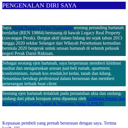
PENGENALAN DIRI SAYA
Saya
Mohd Nasharil Mohd Nasiruddin
seorang perunding hartanah
berdaftar (REN 19884) bernaung di bawah Legacy Real Property
(cawangan Perak). Bergiat aktif dalam bidang ini sejak tahun 2013
hingga 2020 sekitar Selangor dan Wilayah Persekutuan kemudian
bermula 2020 bergerak untuk urusan hartanah di seluruh pelusuk
negeri Perak Darul Ridzuan.
Sebagai seorang ejen hartanah, saya berperanan memberi khidmat
nasihat dan menguruskan urusan jual-beli rumah, apartment,
kondominium, rumah kos rendah,lot kedai, tanah dan kilang.
Senantiasa bersikap profesional dalam berurusan dan memberi
penerangan terbaik buat
client
.
Seorang ejen hartanah tertakluk pada pematuhan akta dan undang-
undang dari pihak kerajaan serta dipantau oleh
Lembaga Penilai dan
Pentaksir Ejen Harta Tanah & Pengurus Harta (LPPEH)
Kepuasan pembeli yang pernah berurusan dengan saya. Terima