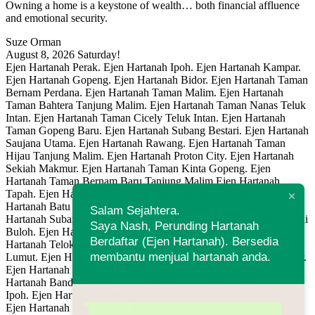
Owning a home is a keystone of wealth… both financial affluence
and emotional security.
Suze Orman
August 8, 2026
Saturday!
Ejen Hartanah Perak. Ejen Hartanah Ipoh. Ejen Hartanah Kampar.
Ejen Hartanah Gopeng. Ejen Hartanah Bidor. Ejen Hartanah Taman
Bernam Perdana. Ejen Hartanah Taman Malim. Ejen Hartanah
Taman Bahtera Tanjung Malim. Ejen Hartanah Taman Nanas Teluk
Intan. Ejen Hartanah Taman Cicely Teluk Intan. Ejen Hartanah
Taman Gopeng Baru. Ejen Hartanah Subang Bestari. Ejen Hartanah
Saujana Utama. Ejen Hartanah Rawang. Ejen Hartanah Taman
Hijau Tanjung Malim. Ejen Hartanah Proton City. Ejen Hartanah
Sekiah Makmur. Ejen Hartanah Taman Kinta Gopeng. Ejen
Hartanah Taman Bernam Baru Tanjung Malim.Ejen Hartanah
Tapah. Ejen Hartanah Berdaftar. Ejen Hartanah Klebang. Ejen
Hartanah Batu Gajah. Ejen Hartanah Tanjung Malim. Ejen
Salam Sejahtera.
Hartanah Subang. Ejen Hartanah Shah Alam. Ejen Hartanah Sungai
Saya Nash, Perunding Hartanah
Buloh. Ejen Hartanah Simpang Pulai. Ejen Hartanah Lahat. Ejen
Berdaftar (Ejen Hartanah). Bersedia
Hartanah Telok Intan. Ejen Hartanah Manjung. Ejen Hartanah
membantu menjual hartanah anda.
Lumut. Ejen Hartanah Seri Iskandar. Ejen Hartanah Kuala Kangsar.
Ejen Hartanah Taiping. Ejen Hartanah Kuala Lumpur. Ejen
Hartanah Bandar Seri Botani. Ejen Hartanah Bandar Baru Meru
Ipoh. Ejen Hartanah Klebang Ipoh. Ejen Hartanah Ulu Kinta Ipoh.
Ejen Hartanah Manjoi Ipoh. Ejen Hartanah Tanjung Rambutan