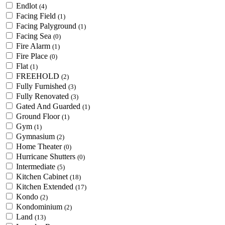
Endlot
(4)
Facing Field
(1)
Facing Palyground
(1)
Facing Sea
(0)
Fire Alarm
(1)
Fire Place
(0)
Flat
(1)
FREEHOLD
(2)
Fully Furnished
(3)
Fully Renovated
(3)
Gated And Guarded
(1)
Ground Floor
(1)
Gym
(1)
Gymnasium
(2)
Home Theater
(0)
Hurricane Shutters
(0)
Intermediate
(5)
Kitchen Cabinet
(18)
Kitchen Extended
(17)
Kondo
(2)
Kondominium
(2)
Land
(13)