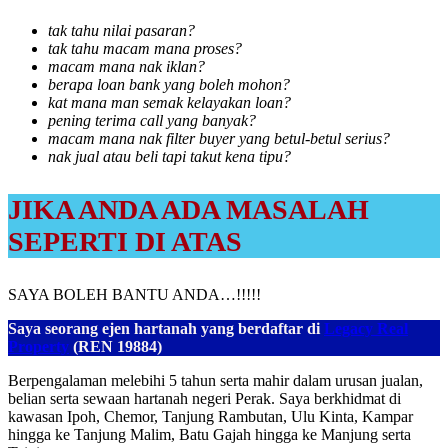
tak tahu nilai pasaran?
tak tahu macam mana proses?
macam mana nak iklan?
berapa loan bank yang boleh mohon?
kat mana man semak kelayakan loan?
pening terima call yang banyak?
macam mana nak filter buyer yang betul-betul serius?
nak jual atau beli tapi takut kena tipu?
JIKA ANDA ADA MASALAH
SEPERTI DI ATAS
SAYA BOLEH BANTU ANDA…!!!!!
Saya seorang ejen hartanah yang berdaftar di
Legacy Real
Property
(REN 19884)
Berpengalaman melebihi 5 tahun serta mahir dalam urusan jualan,
belian serta sewaan hartanah negeri Perak. Saya berkhidmat di
kawasan Ipoh, Chemor, Tanjung Rambutan, Ulu Kinta, Kampar
hingga ke Tanjung Malim, Batu Gajah hingga ke Manjung serta