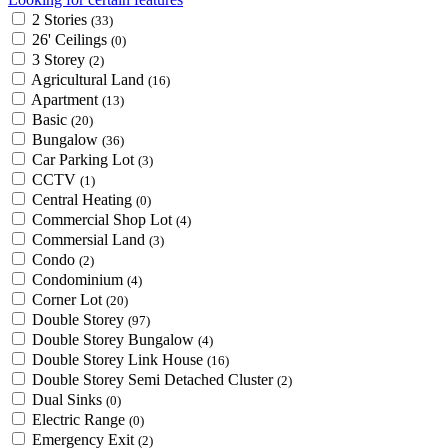
2 Stories
(33)
26' Ceilings
(0)
3 Storey
(2)
Agricultural Land
(16)
Apartment
(13)
Basic
(20)
Bungalow
(36)
Car Parking Lot
(3)
CCTV
(1)
Central Heating
(0)
Commercial Shop Lot
(4)
Commersial Land
(3)
Condo
(2)
Condominium
(4)
Corner Lot
(20)
Double Storey
(97)
Double Storey Bungalow
(4)
Double Storey Link House
(16)
Double Storey Semi Detached Cluster
(2)
Dual Sinks
(0)
Electric Range
(0)
Emergency Exit
(2)