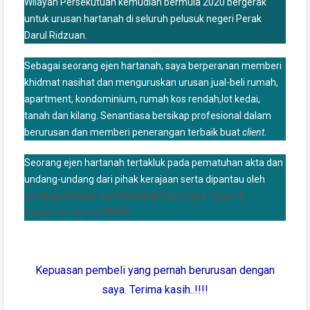
Wilayah Persekutuan kemudian bermula 2020 bergerak
untuk urusan hartanah di seluruh pelusuk negeri Perak
Darul Ridzuan.
Sebagai seorang ejen hartanah, saya berperanan memberi
khidmat nasihat dan menguruskan urusan jual-beli rumah,
apartment, kondominium, rumah kos rendah,lot kedai,
tanah dan kilang. Senantiasa bersikap profesional dalam
berurusan dan memberi penerangan terbaik buat
client
.
Seorang ejen hartanah tertakluk pada pematuhan akta dan
undang-undang dari pihak kerajaan serta dipantau oleh
Lembaga Penilai dan Pentaksir Ejen Harta Tanah &
Pengurus Harta (LPPEH)
Kepuasan pembeli yang pernah berurusan dengan
saya. Terima kasih..!!!!