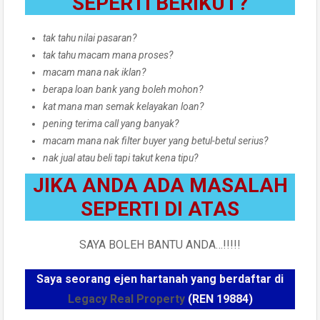
SEPERTI BERIKUT?
tak tahu nilai pasaran?
tak tahu macam mana proses?
macam mana nak iklan?
berapa loan bank yang boleh mohon?
kat mana man semak kelayakan loan?
pening terima call yang banyak?
macam mana nak filter buyer yang betul-betul serius?
nak jual atau beli tapi takut kena tipu?
JIKA ANDA ADA MASALAH
SEPERTI DI ATAS
SAYA BOLEH BANTU ANDA…!!!!!
Saya seorang ejen hartanah yang berdaftar di
Legacy Real Property
(REN 19884)