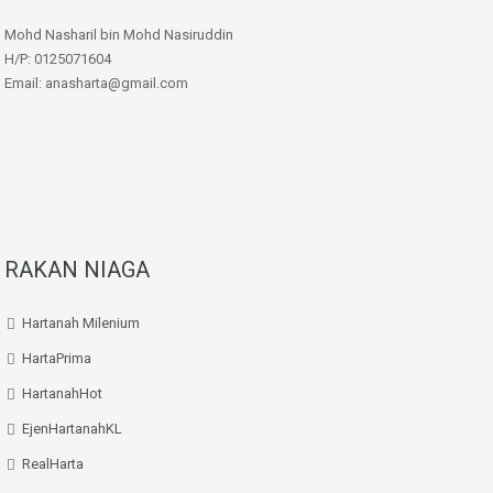
Mohd Nasharil bin Mohd Nasiruddin
H/P: 0125071604
Email: anasharta@gmail.com
RAKAN NIAGA
Hartanah Milenium
HartaPrima
HartanahHot
EjenHartanahKL
RealHarta