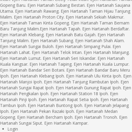
Gopeng Baru. Ejen Hartanah Subang Bestari. Ejen Hartanah Saujana
Utama. Ejen Hartanah Rawang. Ejen Hartanah Taman Hijau Tanjung
Malim. Ejen Hartanah Proton City. Ejen Hartanah Sekiah Makmur.
Ejen Hartanah Taman Kinta Gopeng. Ejen Hartanah Taman Bernam
Baru Tanjung Malim.Ejen Hartanah Tapah. Ejen Hartanah Berdaftar.
Ejen Hartanah Klebang. Ejen Hartanah Batu Gajah. Ejen Hartanah
Tanjung Malim. Ejen Hartanah Subang. Ejen Hartanah Shah Alam.
Ejen Hartanah Sungai Buloh. Ejen Hartanah Simpang Pulai. Ejen
Hartanah Lahat. Ejen Hartanah Telok Intan. Ejen Hartanah Manjung.
Ejen Hartanah Lumut. Ejen Hartanah Seri Iskandar. Ejen Hartanah
Kuala Kangsar. Ejen Hartanah Taiping. Ejen Hartanah Kuala Lumpur.
Ejen Hartanah Bandar Seri Botani. Ejen Hartanah Bandar Baru Meru
Ipoh. Ejen Hartanah Klebang Ipoh. Ejen Hartanah Ulu Kinta Ipoh. Ejen
Hartanah Manjoi Ipoh. Ejen Hartanah Tanjung Rambutan Ipoh. Ejen
Hartanah Sungai Rapat Ipoh. Ejen Hartanah Gunung Rapat Ipoh. Ejen
Hartanah Pengkalan Ipoh. Ejen Hartanah Station 18 Ipoh. Ejen
Hartanah Pinji Ipoh. Ejen Hartanah Rapat Setia Ipoh. Ejen Hartanah
Tambun Ipoh. Ejen Hartanah Buntong Ipoh. Ejen Hartanah Jelapang
Ipoh. Ejen Hartanah Pekan Razaki Ipoh. Ejen Hartanah Medan
Gopeng. Ejen Hartanah Bercham Ipoh. Ejen Hartanah Tronoh. Ejen
Hartanah Sungai Siput. Ejen Hartanah Kampar.
Login