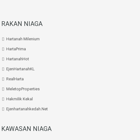
RAKAN NIAGA
Hartanah Milenium
HartaPrima
HartanahHot
EjenHartanahKL
RealHarta
MeletopProperties
Hakmilik Kekal
Ejenhartanahkedah.net
KAWASAN NIAGA